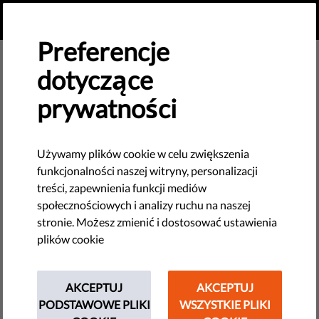
PL
PRZEKAŻ DAROWIZNĘ
MENU
Preferencje
dotyczące
prywatności
Używamy plików cookie w celu zwiększenia
funkcjonalności naszej witryny, personalizacji
treści, zapewnienia funkcji mediów
społecznościowych i analizy ruchu na naszej
stronie. Możesz zmienić i dostosować ustawienia
plików cookie
AKCEPTUJ
AKCEPTUJ
The requested page does not exist.
PODSTAWOWE PLIKI
WSZYSTKIE PLIKI
Please go to home page by clicking the button