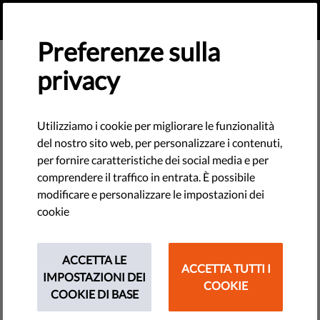
IT
FAI UNA DONAZIONE
MENU
Preferenze sulla
privacy
Utilizziamo i cookie per migliorare le funzionalità
del nostro sito web, per personalizzare i contenuti,
per fornire caratteristiche dei social media e per
comprendere il traffico in entrata. È possibile
modificare e personalizzare le impostazioni dei
cookie
ACCETTA LE
ACCETTA TUTTI I
IMPOSTAZIONI DEI
COOKIE
The requested page does not exist.
COOKIE DI BASE
Please go to home page by clicking the button