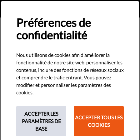
FR
FAIRE UN DON
MENU
Préférences de
confidentialité
Nous utilisons de cookies afin d'améliorer la
fonctionnalité de notre site web, personnaliser les
contenus, inclure des fonctions de réseaux sociaux
et comprendre le trafic entrant. Vous pouvez
modifier et personnaliser les paramètres des
cookies.
ACCEPTER LES
ACCEPTER TOUS LES
PARAMÈTRES DE
COOKIES
The requested page does not exist.
BASE
Please go to home page by clicking the button