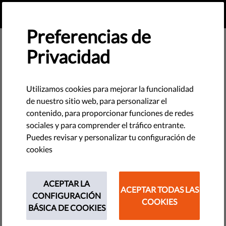
ES
HAZ UNA DONACIÓN
MENU
Preferencias de
Privacidad
Utilizamos cookies para mejorar la funcionalidad
de nuestro sitio web, para personalizar el
contenido, para proporcionar funciones de redes
sociales y para comprender el tráfico entrante.
Puedes revisar y personalizar tu configuración de
cookies
ACEPTAR LA
ACEPTAR TODAS LAS
CONFIGURACIÓN
COOKIES
The requested page does not exist.
BÁSICA DE COOKIES
Please go to home page by clicking the button