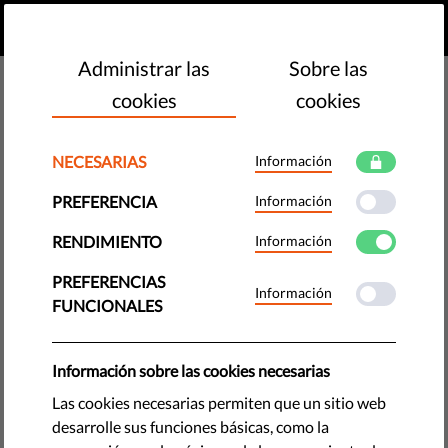
ES
HAZ UNA DONACIÓN
MENU
Administrar las
Sobre las
cookies
cookies
NECESARIAS
Información
PREFERENCIA
Información
RENDIMIENTO
Información
PREFERENCIAS
Información
FUNCIONALES
Información sobre las cookies necesarias
Las cookies necesarias permiten que un sitio web
The requested page does not exist.
desarrolle sus funciones básicas, como la
Please go to home page by clicking the button